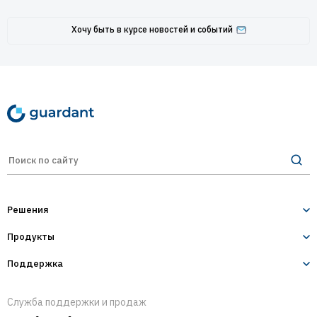
Хочу быть в курсе новостей и событий
Решения
Продукты
Лицензирование и защита ПО
Десктопное и серверное ПО
Поддержка
Guardant Sign
1С-конфигурации
Разработчикам
Guardant Code
Служба поддержки и продаж
IoT и оборудование