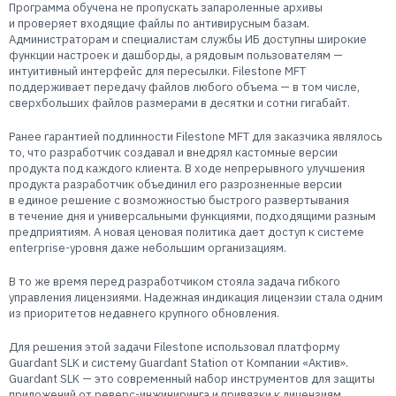
Программа обучена не пропускать запароленные архивы
и проверяет входящие файлы по антивирусным базам.
Администраторам и специалистам службы ИБ доступны широкие
функции настроек и дашборды, а рядовым пользователям —
интуитивный интерфейс для пересылки. Filestone MFT
поддерживает передачу файлов любого объема — в том числе,
сверхбольших файлов размерами в десятки и сотни гигабайт.
Ранее гарантией подлинности Filestone MFT для заказчика являлось
то, что разработчик создавал и внедрял кастомные версии
продукта под каждого клиента. В ходе непрерывного улучшения
продукта разработчик объединил его разрозненные версии
в единое решение с возможностью быстрого развертывания
в течение дня и универсальными функциями, подходящими разным
предприятиям. А новая ценовая политика дает доступ к системе
enterprise-уровня
даже небольшим организациям.
В то же время перед разработчиком стояла задача гибкого
управления лицензиями. Надежная индикация лицензии стала одним
из приоритетов недавнего крупного обновления.
Для решения этой задачи Filestone использовал платформу
Guardant SLK и систему Guardant Station от Компании «Актив».
Guardant SLK — это современный набор инструментов для защиты
приложений от
реверс-инжиниринга
и привязки к лицензиям,