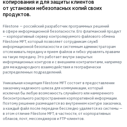
копирования и для защиты клиентов
Пользователям
от установки небезопасных копий своих
Пресс-центр
Техническая поддержка
продуктов.
Новости
Filestone — российский разработчик программных решений
Мероприятия
в сфере информационной безопасности. Его флагманский продукт
Экспертиза
— корпоративный сервер контролируемого файлового обмена
Filestone MFT, который позволяет сотрудникам служб
Пресс-кит
информационной безопасности и системным администраторам
отслеживать передачу и прием файлов и гибко управлять правами
на такую передачу. Это работает внутри закрытых
информационных контуров и с внешними контрагентами, например
для международного взаимодействия и географически
распределенных подразделений.
Уникальная концепция Filestone MFT состоит в предоставлении
заказчику надежного шлюза для коммуникации, который
исключал бы любую возможность случайного или намеренного
бесконтрольного распространения корпоративной информации.
Поэтому решение размещается во внутреннем контуре заказчика,
а каждый файл после передачи бесследно удаляется из системы —
в этом отличие Filestone MFT, в частности, от корпоративных
облаков, почт, мессенджеров и
FTP-клиентов
.