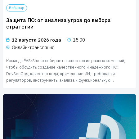
Пользователям
Вебинар
Пресс-центр
Техническая поддержка
Защита ПО: от анализа угроз до выбора
Новости
стратегии
Мероприятия
Экспертиза
12 августа 2026 года
15:00
Пресс-кит
Онлайн-трансляция
Команда PVS-Studio собирает экспертов из разных компаний,
чтобы обсудить создание качественного и надёжного ПО:
DevSecOps, качество кода, применение ИИ, требования
регуляторов, инструменты анализа и функциональную
безопасность.