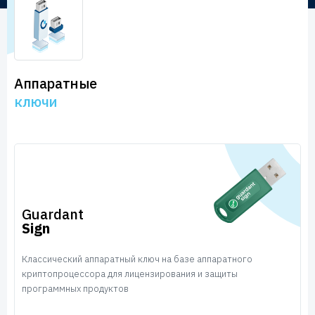
Пользователям
Пресс-центр
Техническая поддержка
Новости
Мероприятия
Аппаратные
Экспертиза
ключи
Пресс-кит
Guardant
Sign
Классический аппаратный ключ на базе аппаратного
криптопроцессора для лицензирования и защиты
программных продуктов