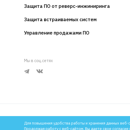
Защита ПО от реверс-инжиниринга
Guardant Code Chip *
по з
Защита встраиваемых систем
Управление продажами ПО
Опции для аппаратных ключей
Модификация
Цена
Мы в соц.сетях
Сетевая лицензия для аппаратных
по з
ключей **
Виртуальный таймер Guardant VTC ***
по з
*
Минимальная партия поставки ключей Gua
1994-2026 © Компания «Актив»
Политика конфиденциа
Для повышения удобства работы и хранения данных веб-
**
Сетевая лицензия для ключей семейства
Продолжая работу с веб-сайтом, Вы даете свое согласие 
Позволяет гибко настраивать пул сетевых