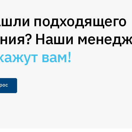
50 лицензий
апросу
В корзину
Количество
ашли подходящего
₽
В корзину
ния? Наши менед
Количество
₽
В корзину
3 лицензии
апросу
В корзину
кажут вам!
₽
В корзину
3 лицензии
апросу
В корзину
рос
апросу
В корзину
₽
В корзину
₽
В корзину