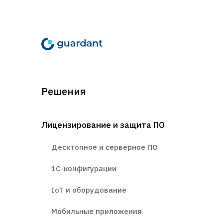
Guardant Code SD 16Гб
4533
Guardant Code SD 32Гб
4767
Решения
Guardant Code Time
3445
Лицензирование и защита ПО
Guardant Code Time Net
по з
Десктопное и серверное ПО
1С-конфигурации
Guardant Chip
IoT и оборудование
Модификация
Цена
Мобильные приложения
Guardant Sign Chip *
по з