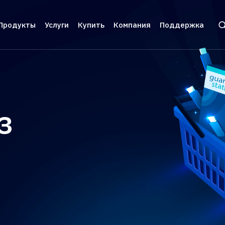
Продукты
Услуги
Купить
Компания
Поддержка
и защита ПО
инское оборудование
Аппаратные ключи
Брендирование
Цены и заказ
О нас
Разрабо
серверное ПО
фигурации
Guardant Sign
Консалтинг
Дилеры
Контакты
Пользов
ии
мы видеонаблюдения
Guardant Code
Реквизиты
Техниче
з
вание
тизация торговли
Guardant Chip
Пресс-центр
иложения
ы автоматизированного
Программные ключи Guardant DL
Новости
тирования
верс-инжиниринга
Система управления
Мероприятия
 беспилотных и автономных
лицензированием Guardant Station
емых систем
Экспертиза
 (БАС)
Средство защиты от реверс-
ажами ПО
Пресс-кит
инжиниринга Guardant Armor