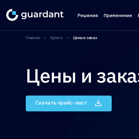
Решения
Применение
Лицензирование 
Медиц
Главная
Купить
Цены и заказ
Десктопное и 
1С-кон
1С-конфигурац
Систе
Цены и зака
IoT и оборудо
Автома
Мобильные пр
Систем
проек
Защита ПО от ре
Скачать прайс-лист
Защита
Защита встраива
систем
Управление прод