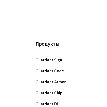
₽
В корзину
₽
В корзину
Продукты
₽
В корзину
Guardant Sign
апросу
В корзину
Guardant Code
Guardant Armor
Количество
Guardant Chip
апросу
В корзину
Guardant DL