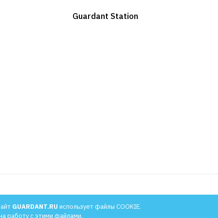
Guardant Station
апросу
В корзину
Количество
апросу
В корзину
апросу
В корзину
rdant Chip – 5 штук.
льности
сайт
GUARDANT.RU
использует файлы COOKIE.
 Sign/Time.
на работу с этими файлами.
 лицензий. Не подходит для модификаций Sign Net/Time