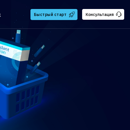
Быстрый старт
Консультация
тчикам
ателям
ская поддержка