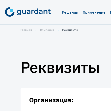
Решения
Применение
Лицензирование 
Медиц
Главная
Компания
Реквизиты
Десктопное и 
1С-кон
1С-конфигурац
Систе
IoT и оборудо
Автома
Реквизиты
Мобильные пр
Систем
проек
Защита ПО от ре
Защита
Защита встраива
систем
Организация:
Управление прод