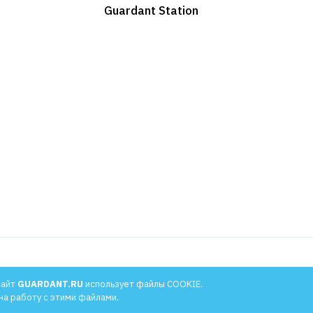
Guardant Station
льности
сайт
GUARDANT.RU
использует файлы COOKIE.
на работу с этими файлами.