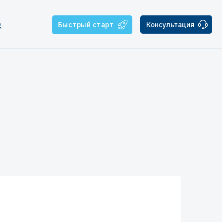
Быстрый старт
Консультация
тчикам
ателям
ская поддержка