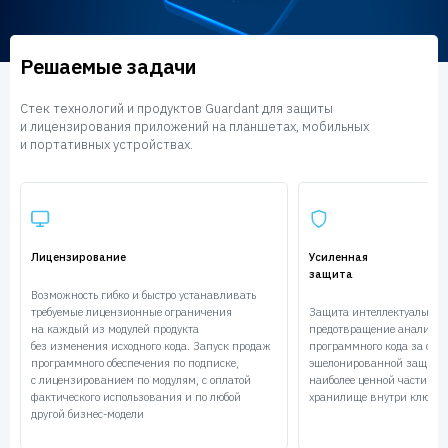
Пользователям
Пресс-центр
Техническая поддержка
Решаемые задачи
Новости
Мероприятия
Стек технологий и продуктов Guardant для защиты
Экспертиза
и лицензирования приложений на планшетах, мобильных
и портативных устройствах.
Пресс-кит
Лицензирование
Усиленная
защита
Возможность гибко и быстро устанавливать
требуемые лицензионные ограничения
Защита интеллектуальной 
на каждый из модулей продукта
предотвращение анализа
без изменения исходного кода. Запуск продаж
программного кода за сче
программного обеспечения по подписке,
эшелонированной защиты
с лицензированием по модулям, с оплатой
наиболее ценной части к
фактического использования и по любой
хранилище внутри ключа
другой бизнес-модели