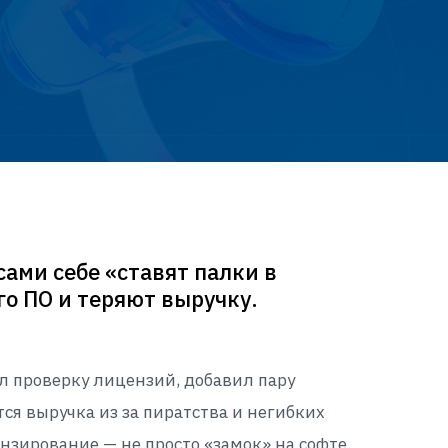
сами себе «ставят палки в
о ПО и теряют выручку.
л проверку лицензий, добавил пару
тся выручка из за пиратства и негибких
нзирование — не просто «замок» на софте.