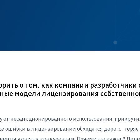
орить о том, как компании разработчики 
ные модели лицензирования собственног
ту от несанкционированного использования, прикрути
ике ошибки в лицензировании обходятся дорого: теряе
иенты уходят к конкурентам. Почему это важно? Лице