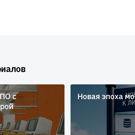
риалов
ПО с
Новая эпоха м
урой