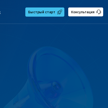
Быстрый старт
Консультация
тчикам
ателям
ская поддержка