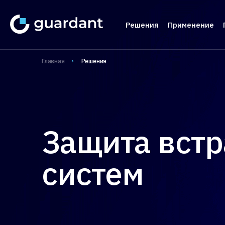
Решения
Применение
Лицензирование 
Медиц
Главная
Решения
Десктопное и 
1С-кон
1С-конфигурац
Систе
IoT и оборудо
Автома
Защита вст
Мобильные пр
Систем
проек
систем
Защита ПО от ре
Защита
Защита встраива
систем
Управление прод