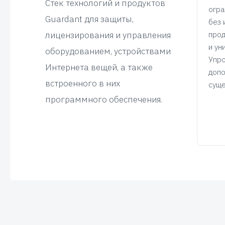
Стек технологий и продуктов
управления функциональностью
огра
Guardant для защиты,
ия
устройства и доставка обновлений
без 
т
лицензирования и управления
в онлайн и офлайн режимах
прод
для защищенного исполняемого
и ун
оборудованием, устройствами
кода.
Упро
Интернета вещей, а также
допо
встроенного в них
,
суще
рытия
программного обеспечения.
ии.