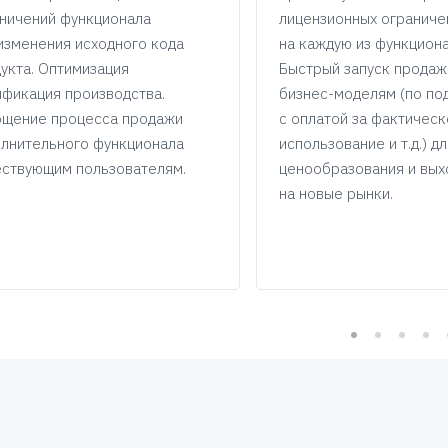
ничений функционала
лицензионных ограниче
изменения исходного кода
на каждую из функциона
укта. Оптимизация
Быстрый запуск продаж
ификация производства.
бизнес-моделям (по по
щение процесса продажи
с оплатой за фактичес
лнительного функционала
использование и т.д.) д
ствующим пользователям.
ценообразования и вых
на новые рынки.