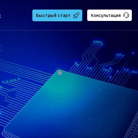
Быстрый старт
Консультация
тчикам
ателям
ская поддержка