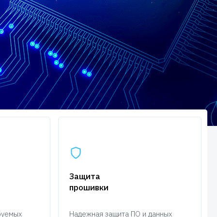
Защита
прошивки
буемых
Надежная защита ПО и данных