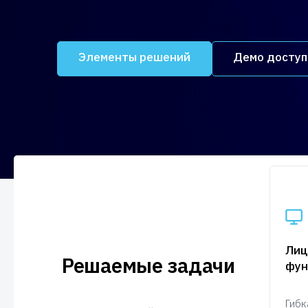
Элементы решений
Демо доступ
Удаленное
Лиц
Решаемые задачи
управление
фун
Возможность удаленного
Гибк