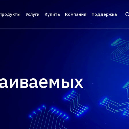
Продукты
Услуги
Купить
Компания
Поддержка
и защита ПО
инское оборудование
Аппаратные ключи
Брендирование
Цены и заказ
О нас
Разрабо
серверное ПО
фигурации
Guardant Sign
Консалтинг
Дилеры
Контакты
Пользов
ии
мы видеонаблюдения
Guardant Code
Реквизиты
Техниче
вание
тизация торговли
Guardant Chip
Пресс-центр
раиваемых
иложения
ы автоматизированного
Программные ключи Guardant DL
Новости
тирования
верс-инжиниринга
Система управления
Мероприятия
 беспилотных и автономных
лицензированием Guardant Station
емых систем
Экспертиза
 (БАС)
Средство защиты от реверс-
ажами ПО
Пресс-кит
инжиниринга Guardant Armor