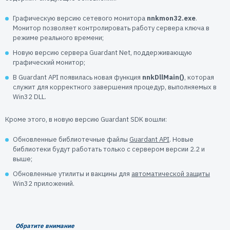
Пользователям
Графическую версию сетевого монитора
nnkmon32.exe
.
Пресс-центр
Техническая поддержка
Монитор позволяет контролировать работу сервера ключа в
Новости
режиме реального времени;
Мероприятия
Новую версию сервера Guardant Net, поддерживающую
графический монитор;
Экспертиза
В Guardant API появилась новая функция
Пресс-кит
nnkDllMain()
, которая
служит для корректного завершения процедур, выполняемых в
Win32 DLL.
Кроме этого, в новую версию Guardant SDK вошли:
Обновленные библиотечные файлы
Guardant API
. Новые
библиотеки будут работать только с сервером версии 2.2 и
выше;
Обновленные утилиты и вакцины для
автоматической защиты
Win32 приложений.
Обратите внимание