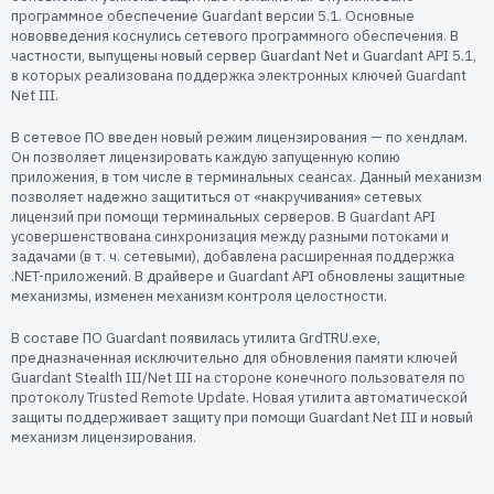
Пользователям
программное обеспечение Guardant версии 5.1. Основные
нововведения коснулись сетевого программного обеспечения. В
Пресс-центр
Техническая поддержка
частности, выпущены новый сервер Guardant Net и Guardant API 5.1,
Новости
в которых реализована поддержка электронных ключей Guardant
Net III.
Мероприятия
Экспертиза
В сетевое ПО введен новый режим лицензирования — по хендлам.
Он позволяет лицензировать каждую запущенную копию
Пресс-кит
приложения, в том числе в терминальных сеансах. Данный механизм
позволяет надежно защититься от «накручивания» сетевых
лицензий при помощи терминальных серверов. В Guardant API
усовершенствована синхронизация между разными потоками и
задачами (в т. ч. сетевыми), добавлена расширенная поддержка
.NET-приложений. В драйвере и Guardant API обновлены защитные
механизмы, изменен механизм контроля целостности.
В составе ПО Guardant появилась утилита GrdTRU.exe,
предназначенная исключительно для обновления памяти ключей
Guardant Stealth III/Net III на стороне конечного пользователя по
протоколу Trusted Remote Update. Новая утилита автоматической
защиты поддерживает защиту при помощи Guardant Net III и новый
механизм лицензирования.