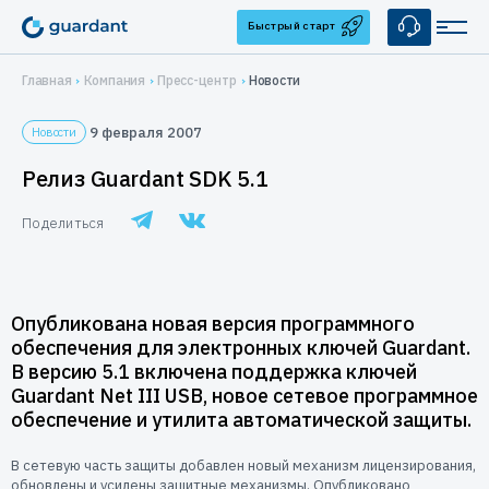
Быстрый старт
Главная
Компания
Пресс-центр
Новости
Решения
9 февраля 2007
Новости
Лицензирование и защита ПО
Применение
Релиз Guardant SDK 5.1
Десктопное и серверное ПО
Медицинское оборудование
Продукты
Поделиться
1С-конфигурации
1С-конфигурации
IoT и оборудование
Аппаратные ключи
Услуги
Мобильные приложения
Guardant Sign
Системы видеонаблюдения
Брендирование
Защита ПО от реверс-инжиниринга
Купить
Опубликована новая версия программного
Guardant Code
Автоматизация торговли
обеспечения для электронных ключей Guardant.
Консалтинг
Guardant Chip
Цены и заказ
Защита встраиваемых систем
Компания
В версию 5.1 включена поддержка ключей
Программные ключи Guardant DL
Системы автоматизированного проектирования
Guardant Net III USB, новое сетевое программное
Дилеры
Управление продажами ПО
О нас
Поддержка
обеспечение и утилита автоматической защиты.
Система управления лицензированием Guardant Station
Защита беспилотных и автономных систем (БАС)
Контакты
Разработчикам
Средство защиты от реверс-инжиниринга Guardant Armor
В сетевую часть защиты добавлен новый механизм лицензирования,
обновлены и усилены защитные механизмы. Опубликовано
Реквизиты