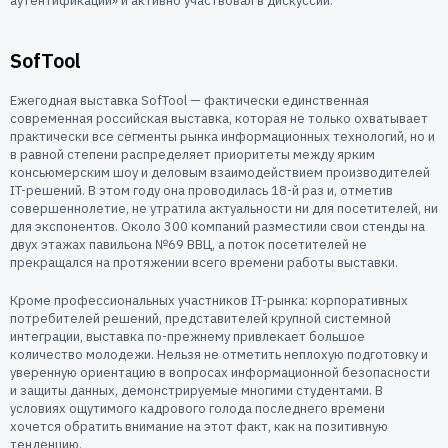
аутентификации» и активно участвовал в дискуссии.
SofTool
Ежегодная выставка SofTool — фактически единственная
современная российская выставка, которая не только охватывает
практически все сегменты рынка информационных технологий, но и
в равной степени распределяет приоритеты между ярким
консьюмерским шоу и деловым взаимодействием производителей
IT-решений. В этом году она проводилась 18-й раз и, отметив
совершеннолетие, не утратила актуальности ни для посетителей, ни
для экспонентов. Около 300 компаний разместили свои стенды на
двух этажах павильона №69 ВВЦ, а поток посетителей не
прекращался на протяжении всего времени работы выставки.
Кроме профессиональных участников IT-рынка: корпоративных
потребителей решений, представителей крупной системной
интеграции, выставка по-прежнему привлекает большое
количество молодежи. Нельзя не отметить неплохую подготовку и
уверенную ориентацию в вопросах информационной безопасности
и защиты данных, демонстрируемые многими студентами. В
условиях ощутимого кадрового голода последнего времени
хочется обратить внимание на этот факт, как на позитивную
тенденцию.