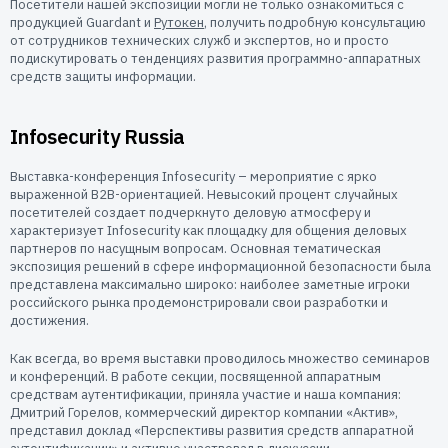
Посетители нашей экспозиции могли не только ознакомиться с
Пользователям
продукцией Guardant и
Рутокен
, получить подробную консультацию
Пресс-центр
от сотрудников технических служб и экспертов, но и просто
Техническая поддержка
подискутировать о тенденциях развития программно-аппаратных
Новости
средств защиты информации.
Мероприятия
Экспертиза
Infosecurity Russia
Пресс-кит
Выставка-конференция Infosecurity – мероприятие с ярко
выраженной B2B-ориентацией. Невысокий процент случайных
посетителей создает подчеркнуто деловую атмосферу и
характеризует Infosecurity как площадку для общения деловых
партнеров по насущным вопросам. Основная тематическая
экспозиция решений в сфере информационной безопасности была
представлена максимально широко: наиболее заметные игроки
российского рынка продемонстрировали свои разработки и
достижения.
Как всегда, во время выставки проводилось множество семинаров
и конференций. В работе секции, посвященной аппаратным
средствам аутентификации, приняла участие и наша компания:
Дмитрий Горелов, коммерческий директор компании «Актив»,
представил доклад «Перспективы развития средств аппаратной