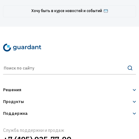
Хочу быть в курсе новостей и событий
Решения
Продукты
Лицензирование и защита ПО
Десктопное и серверное ПО
Поддержка
Guardant Sign
1С-конфигурации
Разработчикам
Guardant Code
Служба поддержки и продаж
IoT и оборудование
Пользователям
Guardant Armor