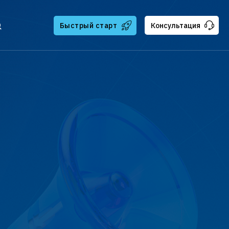
Быстрый старт
Консультация
тчикам
ателям
ская поддержка