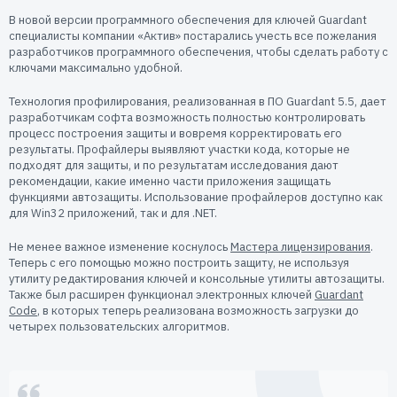
Пользователям
В новой версии программного обеспечения для ключей Guardant
Пресс-центр
специалисты компании «Актив» постарались учесть все пожелания
Техническая поддержка
разработчиков программного обеспечения, чтобы сделать работу с
Новости
ключами максимально удобной.
Мероприятия
Технология профилирования, реализованная в ПО Guardant 5.5, дает
Экспертиза
разработчикам софта возможность полностью контролировать
процесс построения защиты и вовремя корректировать его
Пресс-кит
результаты. Профайлеры выявляют участки кода, которые не
подходят для защиты, и по результатам исследования дают
рекомендации, какие именно части приложения защищать
функциями автозащиты. Использование профайлеров доступно как
для Win32 приложений, так и для .NET.
Не менее важное изменение коснулось
Мастера лицензирования
.
Теперь с его помощью можно построить защиту, не используя
утилиту редактирования ключей и консольные утилиты автозащиты.
Также был расширен функционал электронных ключей
Guardant
Code
, в которых теперь реализована возможность загрузки до
четырех пользовательских алгоритмов.