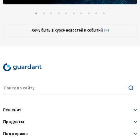
Хочу быть в курсе новостей и событий
Решения
Продукты
Лицензирование и защита ПО
Десктопное и серверное ПО
Поддержка
Guardant Sign