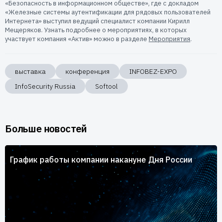
«Безопасность в информационном обществе», где с докладом
«Железные системы аутентификации для рядовых пользователей
Интернета» выступил ведущий специалист компании Кирилл
Мещеряков. Узнать подробнее о мероприятиях, в которых
участвует компания «Актив» можно в разделе
Мероприятия
.
выставка
конференция
INFOBEZ-EXPO
InfoSecurity Russia
Softool
Больше новостей
График работы компании накануне Дня России