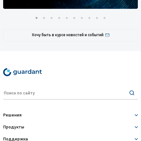
Хочу быть в курсе новостей и событий
Решения
Продукты
Лицензирование и защита ПО
Десктопное и серверное ПО
Поддержка
Guardant Sign