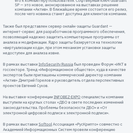
его к компьютеру пользователя. Софтверный ключ Guardant
SP — это новое, анонсированное на выставках решение
компании «Актив». В ближайшее время состоится его релиз,
после чего новинка станет доступна для клиентов компании.
Также был представлен сервер онлайн-защиты Guardant —
интернет-сервис для разработчиков программного обеспечения,
позволяющий надежно защитить компьютерные программы от
анализа и модификации. Ядро защиты базируется на технологии
«виртуализации кода», при этом механизм установки защиты
недоступен для анализа извне.
В рамках выставки
InfoSecurity Russia
был проведен Форум «ИКТ в
госсекторе. Тренд «Информационное общество», куда в качестве
экспертов были приглашены коммерческий директор компании
«Актив» Дмитрий Горелов и руководитель отдела перспективных
проектов Евгений Сухов.
На выставке-конференции
INFOBEZ-EXPO
специалисты компании
выступили на круглых столах «ДБО в свете последних изменений
законодательства. Проблемы безопасности ДБО» и «От
электронной цифровой подписи к электронной подписи».
В рамках выставки
Softool
Ассоциация «РусКрипто» совместно с
Академией Информационных Систем провели конференцию