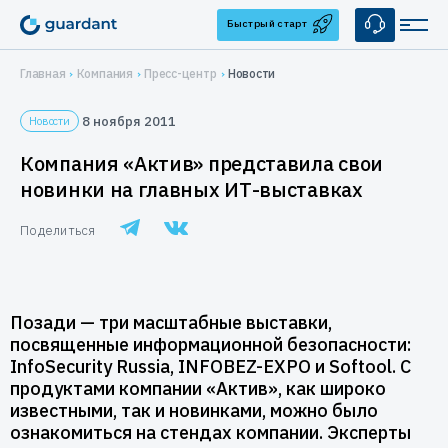
Быстрый старт
Главная
Компания
Пресс-центр
Новости
Решения
8 ноября 2011
Новости
Лицензирование и защита ПО
Применение
Компания «Актив» представила свои
Десктопное и серверное ПО
новинки на главных ИТ-выставках
Медицинское оборудование
Продукты
1С-конфигурации
Поделиться
1С-конфигурации
IoT и оборудование
Аппаратные ключи
Услуги
Мобильные приложения
Guardant Sign
Системы видеонаблюдения
Брендирование
Защита ПО от реверс-инжиниринга
Купить
Guardant Code
Автоматизация торговли
Позади — три масштабные выставки,
Консалтинг
Guardant Chip
Цены и заказ
Защита встраиваемых систем
Компания
посвященные информационной безопасности:
Программные ключи Guardant DL
Системы автоматизированного проектирования
InfoSecurity Russia, INFOBEZ-EXPO и Softool. С
Дилеры
Управление продажами ПО
О нас
Поддержка
продуктами компании «Актив», как широко
Система управления лицензированием Guardant Station
Защита беспилотных и автономных систем (БАС)
известными, так и новинками, можно было
Контакты
Разработчикам
Средство защиты от реверс-инжиниринга Guardant Armor
ознакомиться на стендах компании. Эксперты
Реквизиты