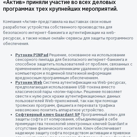
«Актив» приняли участие во всех деловых
Пользователям
программах трех крупнейших мероприятий.
Пресс-центр
Техническая поддержка
Новости
Компания «Актив» представила на выставках свои новые
разработки: устройства собственного производства для
Мероприятия
безопасного интернет-банкинга и аутентификации на web-
Экспертиза
ресурсах, а также новые онлайн-сервисы для защиты программного
обеспечения.
Пресс-кит
Рутокен PINPad
Решение, основанное на использовании
сенсорного пинпада для безопасного интернет-банкинга и
способное защитить пользователей от проблем, связанных с
применением злоумышленниками удаленного управления
компьютером и подменой платежной информации
вредоносным программным обеспечением.
Рутокен Web
Система аутентификации на Web-ресурсах,
предполагающая использование USB-токена вместо
классической пары «логин-пароль». Решение позволяет
свести к нулю риск кражи аутентификационных данных
пользователей Web-приложений, так как при помощи
троянских программ, фишинга и перехвата трафика
невозможно похитить аппаратное устройство.
Софтверный ключ Guardant SP
Программный ключ для
защиты софта от копирования, объединяющий в себе
преимущества технологий электронных ключей Guardant и
отсутствие физического носителя. Ключ обеспечивает
надежную защиту софта посредством активации и привязки