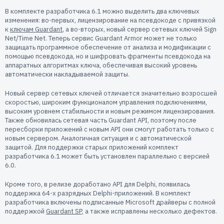
Пользователям
В комплекте разработчика 6.1 можно выделить два ключевых
Пресс-центр
изменения: во-первых, лицензирование на псевдокоде с привязкой
Техническая поддержка
к
ключам Guardant
, а во-вторых, новый сервер сетевых ключей Sign
Новости
Net/Time Net. Теперь сервис Guardant Armor может не только
защищать программное обеспечение от анализа и модификации с
Мероприятия
помощью псевдокода, но и шифровать фрагменты псевдокода на
Экспертиза
аппаратных алгоритмах ключа, обеспечивая высокий уровень
автоматически накладываемой защиты.
Пресс-кит
Новый сервер сетевых ключей отличается значительно возросшей
скоростью, широким функционалом управления подключениями,
высоким уровнем стабильности и новым режимом лицензирования.
Также обновилась сетевая часть Guardant API, поэтому после
пересборки приложений с новым API они смогут работать только с
новым сервером. Аналогичная ситуация и с автоматической
защитой. Для поддержки старых приложений комплект
разработчика 6.1 может быть установлен параллельно с версией
6.0.
Кроме того, в релизе доработано API для Delphi, появилась
поддержка 64-х разрядных Delphi-приложений. В комплект
разработчика включены подписанные Microsoft драйверы с полной
поддержкой
Guardant SP
, а также исправлены несколько дефектов.