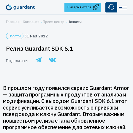
Быстрый старт
Главная
Компания
Пресс-центр
Новости
Решения
31 мая 2012
Новости
Лицензирование и защита ПО
Применение
Релиз Guardant SDK 6.1
Десктопное и серверное ПО
Медицинское оборудование
Продукты
Поделиться
1С-конфигурации
1С-конфигурации
IoT и оборудование
Аппаратные ключи
Услуги
Мобильные приложения
Guardant Sign
Системы видеонаблюдения
Брендирование
Защита ПО от реверс-инжиниринга
Купить
В прошлом году появился сервис Guardant Armor
Guardant Code
Автоматизация торговли
— защита программных продуктов от анализа и
Консалтинг
Guardant Chip
Цены и заказ
Защита встраиваемых систем
Компания
модификации. С выходом Guardant SDK 6.1 этот
Программные ключи Guardant DL
Системы автоматизированного проектирования
сервис усиливается возможностью привязки
Дилеры
Управление продажами ПО
О нас
Поддержка
псевдокода к ключу Guardant. Вторым важным
Система управления лицензированием Guardant Station
Защита беспилотных и автономных систем (БАС)
новшеством релиза стала обновленное
Контакты
Разработчикам
программное обеспечение для сетевых ключей.
Средство защиты от реверс-инжиниринга Guardant Armor
Реквизиты