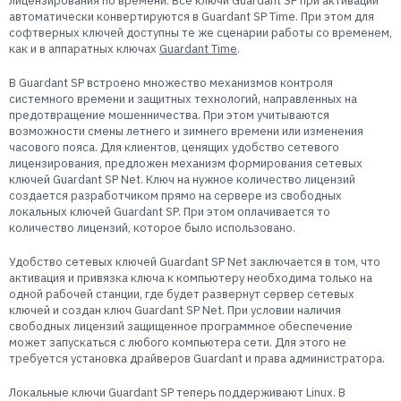
лицензирования по времени. Все ключи Guardant SP при активации
Пользователям
автоматически конвертируются в Guardant SP Time. При этом для
софтверных ключей доступны те же сценарии работы со временем,
Пресс-центр
Техническая поддержка
как и в аппаратных ключах
Guardant Time
.
Новости
В Guardant SP встроено множество механизмов контроля
Мероприятия
системного времени и защитных технологий, направленных на
Экспертиза
предотвращение мошенничества. При этом учитываются
возможности смены летнего и зимнего времени или изменения
Пресс-кит
часового пояса. Для клиентов, ценящих удобство сетевого
лицензирования, предложен механизм формирования сетевых
ключей Guardant SP Net. Ключ на нужное количество лицензий
создается разработчиком прямо на сервере из свободных
локальных ключей Guardant SP. При этом оплачивается то
количество лицензий, которое было использовано.
Удобство сетевых ключей Guardant SP Net заключается в том, что
активация и привязка ключа к компьютеру необходима только на
одной рабочей станции, где будет развернут сервер сетевых
ключей и создан ключ Guardant SP Net. При условии наличия
свободных лицензий защищенное программное обеспечение
может запускаться с любого компьютера сети. Для этого не
требуется установка драйверов Guardant и права администратора.
Локальные ключи Guardant SP теперь поддерживают Linux. В