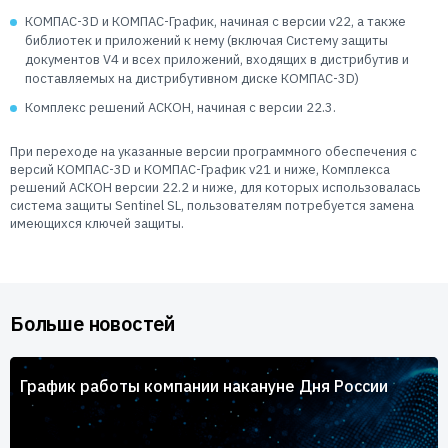
Пользователям
КОМПАС-3D и КОМПАС-График, начиная с версии v22, а также
Пресс-центр
библиотек и приложений к нему (включая Систему защиты
Техническая поддержка
документов V4 и всех приложений, входящих в дистрибутив и
Новости
поставляемых на дистрибутивном диске КОМПАС-3D)
Мероприятия
Комплекс решений АСКОН, начиная с версии 22.3.
Экспертиза
Пресс-кит
При переходе на указанные версии программного обеспечения с
версий КОМПАС-3D и КОМПАС-График v21 и ниже, Комплекса
решений АСКОН версии 22.2 и ниже, для которых использовалась
система защиты Sentinel SL, пользователям потребуется замена
имеющихся ключей защиты.
Больше новостей
График работы компании накануне Дня России