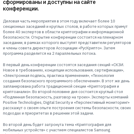
сформированы и доступны на сайте
Пользователям
конференции.
Пресс-центр
Техническая поддержка
Новости
Деловая часть мероприятия в этом году включает более 10
секционных заседаний и круглых столов, в работе которых примут
Мероприятия
более 40 экспертов в области криптографии и информационной
Экспертиза
безопасности. Открытие конференции состоится на пленарном
заседании, в рамках которого выступят представители регуляторов
Пресс-кит
и члены совета директоров Ассоциации «РусКрипто». Затем
программа разделится на 2 параллельных потока.
В первый день конференции состоятся заседания секций «СКЗИ.
Новое в требованиях, концепции использования, сертификации»,
«Электронная подпись, практика применения», «Технология
создания безопасного программного обеспечения». В этот же день
запланирована работа традиционной секции «Криптография и
криптоанализ». Во второй половине дня состоится круглый стол
«Подлинная безопасность, разговор на троих». Эксперты компаний
Positive Technologies, Digital Security и «Перспективный мониторинг»
расскажут о своем опыте построения системы безопасности, своих
подходах и приоритетах в решении этой задачи.
Во второй день будет затронута тема «Криптография для
мобильных устройств» с участием специалистов Samsung