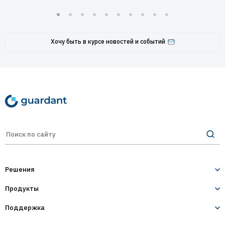
Хочу быть в курсе новостей и событий
Решения
Продукты
Лицензирование и защита ПО
Десктопное и серверное ПО
Поддержка
Guardant Sign
1С-конфигурации