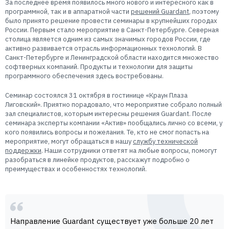
За последнее время появилось много нового и интересного как в
Пользователям
программной, так и в аппаратной части
решений Guardant
, поэтому
Пресс-центр
было принято решение провести семинары в крупнейших городах
Техническая поддержка
России. Первым стало мероприятие в Санкт-Петербурге. Северная
Новости
столица является одним из самых значимых городов России, где
активно развивается отрасль информационных технологий. В
Мероприятия
Санкт-Петербурге и Ленинградской области находится множество
Экспертиза
софтверных компаний. Продукты и технологии для защиты
программного обеспечения здесь востребованы.
Пресс-кит
Семинар состоялся 31 октября в гостинице «Краун Плаза
Лиговский». Приятно порадовало, что мероприятие собрало полный
зал специалистов, которым интересны решения Guardant. После
семинара эксперты компании «Актив» пообщались лично со всеми, у
кого появились вопросы и пожелания. Те, кто не смог попасть на
мероприятие, могут обращаться в нашу
службу технической
поддержки
. Наши сотрудники ответят на любые вопросы, помогут
разобраться в линейке продуктов, расскажут подробно о
преимуществах и особенностях технологий.
Направление Guardant существует уже больше 20 лет