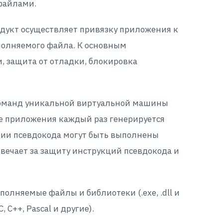
файлами.
одукт осуществляет привязку приложения к
полняемого файла. К основным
, защита от отладки, блокировка
команд уникальной виртуальной машины
же приложения каждый раз генерируется
ции псевдокода могут быть выполнены
твечает за защиту инструкций псевдокода и
олняемые файлы и библиотеки (.exe, .dll и
C++, Pascal и другие).