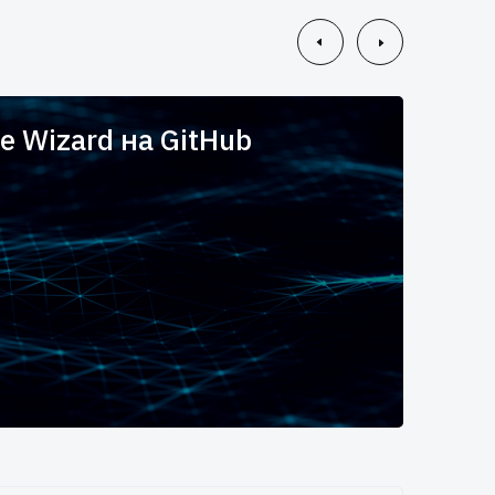
e Wizard на GitHub
Вы