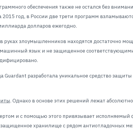
граммного обеспечения также не остался без внимани
2015 год, в России две трети программ взламываются
 миллиарда долларов ежегодно.
то в руках злоумышленников находятся достаточно м
а машинный язык и не защищенное соответствующими
одифицировано.
 Guardant разработала уникальное средство защиты 
щиты
. Однако в основе этих решений лежат абсолютно
ртом и с помощью этого привязывает исполняемый ф
 защищенное хранилище с рядом антиотладочных м