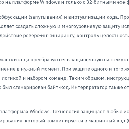
ко на платформе Windows и только с 32-битными exe-
 обфускации (запутывания) и виртуализации кода. Пр
воляет создать сложную и многоуровневую защиту ис
действие реверс-инжинирингу, контроль целостности
участки кода преобразуются в защищенную систему 
олнение в нужный момент. При защите одного и того 
й логикой и набором команд. Таким образом, инструк
о был сгенерирован байт-код. Интерпретатор также о
 платформах Windows. Технология защищает любые исп
рования, который компилируется в машинный код (C, 