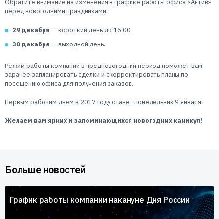
Обратите внимание на изменения в графике работы офиса «Актив»
Пользователям
перед новогодними праздниками:
Пресс-центр
Техническая поддержка
29 декабря
— короткий день до 16:00;
Новости
30 декабря
— выходной день.
Мероприятия
Экспертиза
Режим работы компании в предновогодний период поможет вам
Пресс-кит
заранее запланировать сделки и скорректировать планы по
посещению офиса для получения заказов.
Первым рабочим днем в 2017 году станет понедельник 9 января.
Желаем вам ярких и запоминающихся новогодних каникул!
Больше новостей
График работы компании накануне Дня России