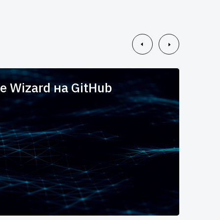
e Wizard на GitHub
Вы