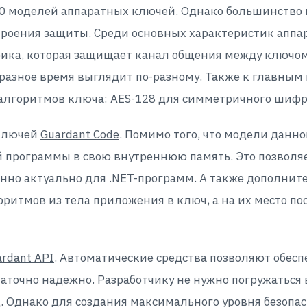
30 моделей аппаратных ключей. Однако большинство 
роения защиты. Среди основных характеристик апп
ика, которая защищает канал общения между ключом
разное время выглядит по-разному. Также к главны
алгоритмов ключа: AES-128 для симметричного шифр
 ключей
Guardant Code
. Помимо того, что модели данн
 программы в свою внутреннюю память. Это позволяе
бенно актуально для .NET-программ. А также дополни
лгоритмов из тела приложения в ключ, а на их место 
rdant API
. Автоматические средства позволяют обесп
аточно надежно. Разработчику не нужно погружаться 
.д. Однако для создания максимального уровня безоп