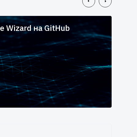
e Wizard на GitHub
Вы