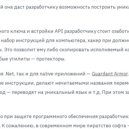
 она даст разработчику возможность построить уник
го ключа и встройки API разработчику стоит озабот
ь набор инструкций для компьютера, хакер при долж
. Это позволит ему либо скопировать исполняемый к
обые утилиты — протекторы.
я .Net, так и для native-приложений —
Guardant Armor
ые инструкции, делают нечитаемыми названия перем
д — переводят на уникальный язык и т.д. При этом 
то при защите программного обеспечения разработчик 
 К сожалению, в современном мире пиратство софта —