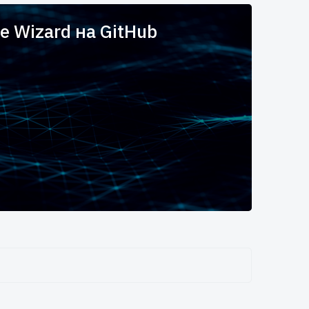
e Wizard на GitHub
Вы