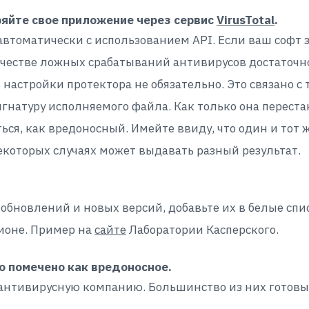
яйте свое приложение через сервис
VirusTotal
.
 автоматически с использованием API. Если ваш соф
личестве ложных срабатываний антивирусов достаточ
 настройки протектора не обязательно. Это связано с
натуру исполняемого файла. Как только она перестан
ься, как вредоносный. Имейте ввиду, что один и тот 
екоторых случаях может выдавать разный результат.
бновлений и новых версий, добавьте их в белые спи
ионе. Пример на
сайте
Лаборатории Касперского.
о помечено как вредоносное.
 антивирусную компанию. Большинство из них готовы