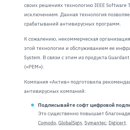
своих решениях технологию IEEE Software 
исключением. Данная технология позволяе
срабатываний антивирусных программ.
К сожалению, некоммерческая организация
этой технологии и обслуживанием ее инфра
System. В связи с этим из продукта Guard
(«PEM»).
Компания «Актив» подготовила рекомендац
антивирусных компаний:
Подписывайте софт цифровой подп
Это существенно повышает благонаде
Comodo
,
GlobalSign
,
Symantec
,
Digicert
.