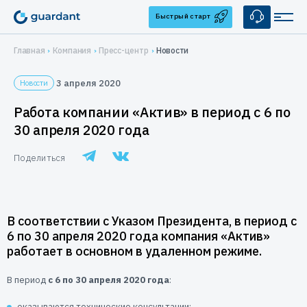
Быстрый старт
Главная
Компания
Пресс-центр
Новости
Решения
3 апреля 2020
Новости
Лицензирование и защита ПО
Применение
Работа компании «Актив» в период с 6 по
Десктопное и серверное ПО
30 апреля 2020 года
Медицинское оборудование
Продукты
1С-конфигурации
Поделиться
1С-конфигурации
IoT и оборудование
Аппаратные ключи
Услуги
Мобильные приложения
Guardant Sign
Системы видеонаблюдения
Брендирование
Защита ПО от реверс-инжиниринга
Купить
Guardant Code
Автоматизация торговли
В соответствии с Указом Президента, в период с
Консалтинг
Guardant Chip
Цены и заказ
Защита встраиваемых систем
Компания
6 по 30 апреля 2020 года компания «Актив»
Программные ключи Guardant DL
Системы автоматизированного проектирования
работает в основном в удаленном режиме.
Дилеры
Управление продажами ПО
О нас
Поддержка
Система управления лицензированием Guardant Station
Защита беспилотных и автономных систем (БАС)
В период
Контакты
с 6 по 30 апреля 2020 года
:
Разработчикам
Средство защиты от реверс-инжиниринга Guardant Armor
Реквизиты
оказываются технические консультации;