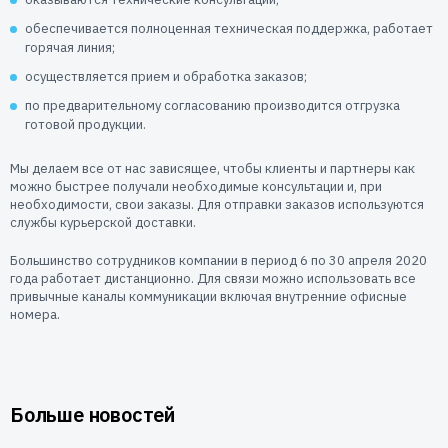
Пользователям
обеспечивается полноценная техническая поддержка, работает
Пресс-центр
Техническая поддержка
горячая линия;
Новости
осуществляется прием и обработка заказов;
Мероприятия
по предварительному согласованию производится отгрузка
Экспертиза
готовой продукции.
Пресс-кит
Мы делаем все от нас зависящее, чтобы клиенты и партнеры как
можно быстрее получали необходимые консультации и, при
необходимости, свои заказы. Для отправки заказов используются
службы курьерской доставки.
Большинство сотрудников компании в период 6 по 30 апреля 2020
года работает дистанционно. Для связи можно использовать все
привычные каналы коммуникации включая внутренние офисные
номера.
Больше новостей