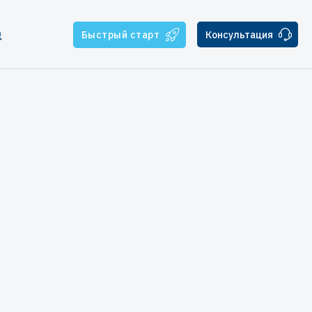
Быстрый старт
Консультация
тчикам
ателям
ская поддержка