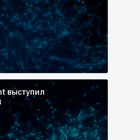
nt выступил
3