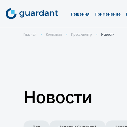
Решения
Применение
Лицензирование 
Медиц
Главная
Компания
Пресс-центр
Новости
Десктопное и 
1С-кон
1С-конфигурац
Систе
IoT и оборудо
Автома
Мобильные пр
Систем
проек
Новости
Защита ПО от ре
Защита
Защита встраива
систем
Управление прод
Все
Новости Guardant
Новос