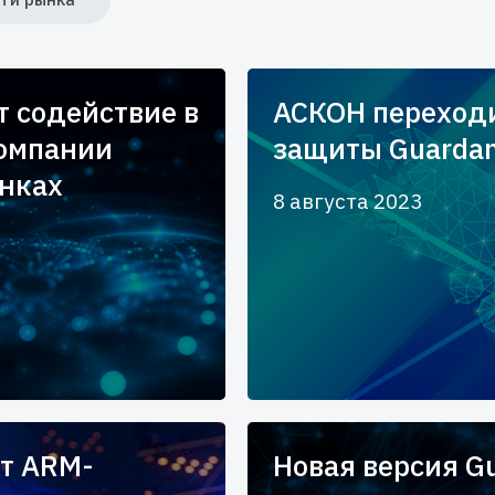
 содействие в
АСКОН переходи
омпании
защиты Guarda
нках
8 августа 2023
т ARM-
Новая версия Gu