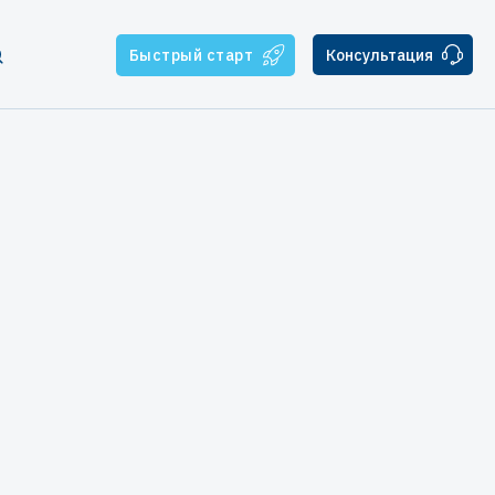
Быстрый старт
Консультация
тчикам
ателям
ская поддержка