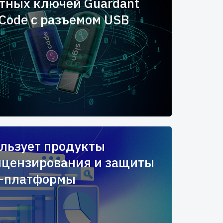
тных ключей Guardant
 Code с разъемом USB
льзует продукты
ицензирования и защиты
I-платформы