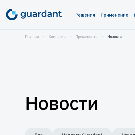
Решения
Применение
Лицензирование 
Медиц
Главная
Компания
Пресс-центр
Новости
Десктопное и 
1С-кон
1С-конфигурац
Систе
IoT и оборудо
Автома
Мобильные пр
Систем
проек
Новости
Защита ПО от ре
Защита
Защита встраива
систем
Управление прод
Все
Новости Guardant
Новос