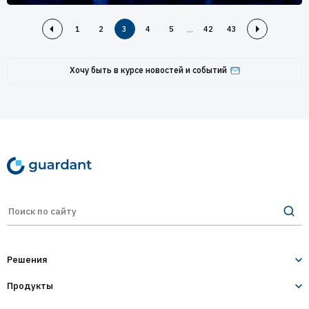
...
1
2
3
4
5
42
43
Хочу быть в курсе новостей и событий
Решения
Продукты
Лицензирование и защита ПО
Десктопное и серверное ПО