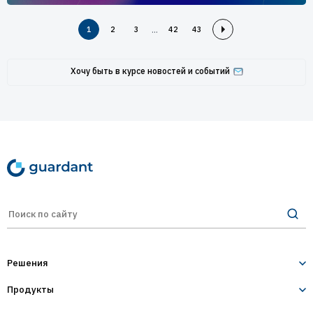
...
1
2
3
42
43
Хочу быть в курсе новостей и событий
Решения
Продукты
Лицензирование и защита ПО
Десктопное и серверное ПО