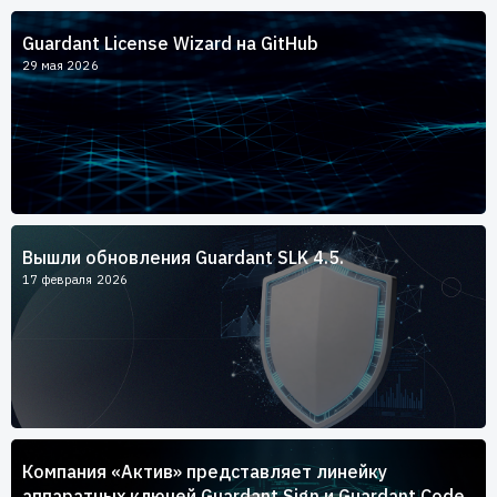
Пользователям
Guardant License Wizard на GitHub
Пресс-центр
Техническая поддержка
29 мая 2026
Новости
Мероприятия
Экспертиза
Пресс-кит
Вышли обновления Guardant SLK 4.5.
17 февраля 2026
Компания «Актив» представляет линейку
аппаратных ключей Guardant Sign и Guardant Code