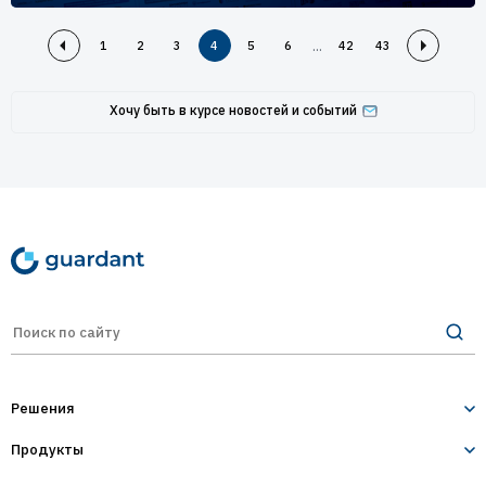
...
1
2
3
4
5
6
42
43
Хочу быть в курсе новостей и событий
Решения
Продукты
Лицензирование и защита ПО
Десктопное и серверное ПО