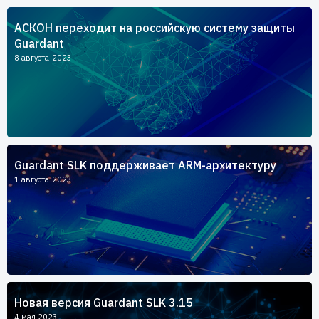
Пользователям
АСКОН переходит на российскую систему защиты
Пресс-центр
Техническая поддержка
Guardant
Новости
8 августа 2023
Мероприятия
Экспертиза
Пресс-кит
Guardant SLK поддерживает ARM-архитектуру
1 августа 2023
Новая версия Guardant SLK 3.15
4 мая 2023