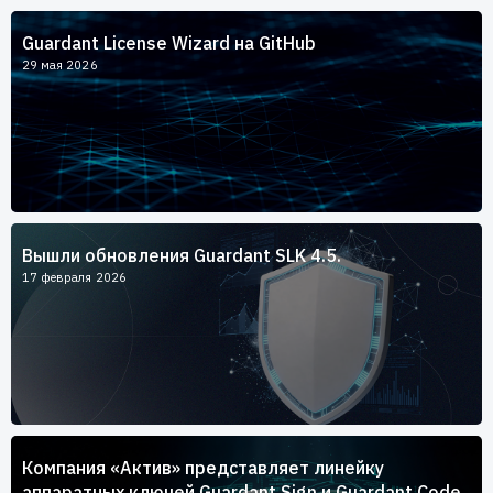
Пользователям
Guardant License Wizard на GitHub
Пресс-центр
Техническая поддержка
29 мая 2026
Новости
Мероприятия
Экспертиза
Пресс-кит
Вышли обновления Guardant SLK 4.5.
17 февраля 2026
Компания «Актив» представляет линейку
аппаратных ключей Guardant Sign и Guardant Code