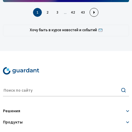
...
1
2
3
42
43
Хочу быть в курсе новостей и событий
Решения
Продукты
Лицензирование и защита ПО
Десктопное и серверное ПО