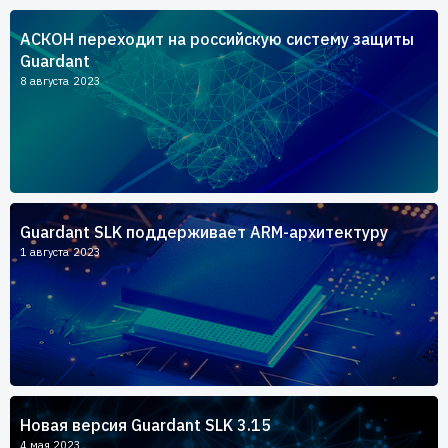
Пользователям
АСКОН переходит на российскую систему защиты
Пресс-центр
Техническая поддержка
Guardant
Новости
8 августа 2023
Мероприятия
Экспертиза
Пресс-кит
Guardant SLK поддерживает ARM-архитектуру
1 августа 2023
Новая версия Guardant SLK 3.15
4 мая 2023