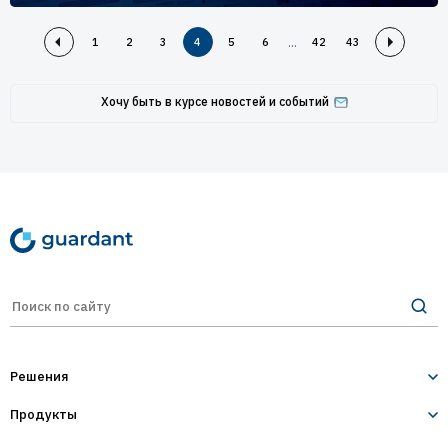
...
1
2
3
4
5
6
42
43
Хочу быть в курсе новостей и событий
Решения
Продукты
Лицензирование и защита ПО
Десктопное и серверное ПО