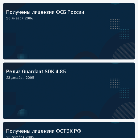
Пользователям
Получены лицензии ФСБ России
Пресс-центр
Техническая поддержка
16 января 2006
Новости
Мероприятия
Экспертиза
Пресс-кит
Релиз Guardant SDK 4.85
23 декабря 2005
Получены лицензии ФСТЭК РФ
20 декабря 2005