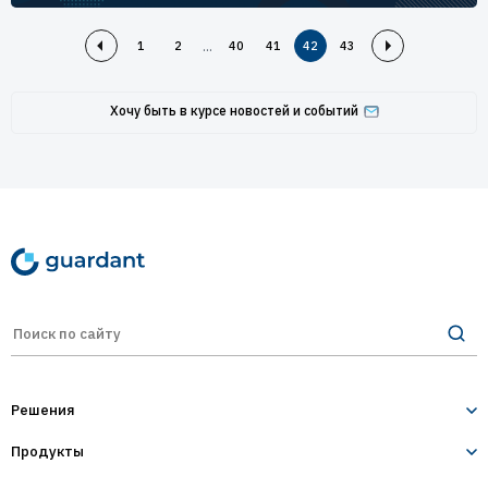
...
1
2
40
41
42
43
Хочу быть в курсе новостей и событий
Решения
Продукты
Лицензирование и защита ПО
Десктопное и серверное ПО