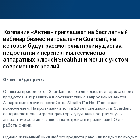
Пользователям
Пресс-центр
Техническая поддержка
Новости
Мероприятия
Компания «Актив» приглашает на бесплатный
вебинар бизнес-направления Guardant, на
Экспертиза
котором будут рассмотрены преимущества,
Пресс-кит
недостатки и перспективы семейства
аппаратных ключей Stealth II и Net II с учетом
современных реалий.
О чем пойдет речь:
Одним из приоритетов Guardant всегда являлась поддержка своих
продуктов и их развитие в соответствии с запросами клиентов.
Аппаратные ключи из семейства Stealth II и Net II не стали
исключением. На протяжении почти 20 лет специалисты Guardant
совершенствовали форм-факторы, улучшали программную и
аппаратную составляющие этих устройств и развивали ПО для
работы с ними.
Однако жизненный цикл любого продукта рано или поздно подходит