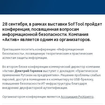
Пользователям
Пресс-центр
Техническая поддержка
Новости
Мероприятия
28 сентября, в рамках выставки SofTool пройдет
конференция, посвященная вопросам
Экспертиза
информационной безопасности. Компания
Пресс-кит
«Актив» является одним из организаторов.
Приглашаем посетить конференцию «Информационная
безопасность», посвященную теоретическим и практическим
аспектам защиты информации.
Во втором блоке конференции коммерческий директор компании
«Актив»
Дмитрий Горелов
выступит с докладом: «Практическое
применение Рутокен на предприятиях». Решение проблемы слабых
паролей, доступ в помещение и к компьютеру по USB-брелоку,
повышение безопасности ИТ-инфраструктуры благодаря
внедрению двухфакторной аутентификации.
Организатором конференции является
Ассоциация РусКрипто
.