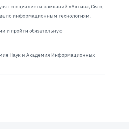
упят специалисты компаний «Актив», Cisco,
ства по информационным технологиям.
ии и пройти обязательную
мия Наук
и
Академия Информационных