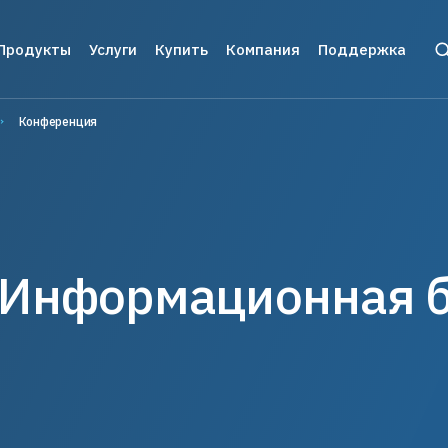
Продукты
Услуги
Купить
Компания
Поддержка
и защита ПО
инское оборудование
Аппаратные ключи
Брендирование
Цены и заказ
О нас
Разрабо
Конференция
серверное ПО
фигурации
Guardant Sign
Консалтинг
Дилеры
Контакты
Пользов
ии
мы видеонаблюдения
Guardant Code
Реквизиты
Техниче
вание
тизация торговли
Guardant Chip
Пресс-центр
Информационная б
иложения
ы автоматизированного
Программные ключи Guardant DL
Новости
тирования
верс-инжиниринга
Система управления
Мероприятия
 беспилотных и автономных
лицензированием Guardant Station
емых систем
Экспертиза
 (БАС)
Средство защиты от реверс-
ажами ПО
Пресс-кит
инжиниринга Guardant Armor