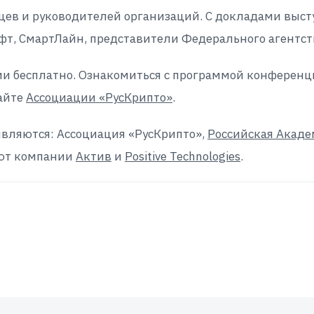
нцев и руководителей организаций. С докладами выст
софт, СмартЛайн, представители Федерального агент
ии бесплатно. Ознакомиться с программой конференц
айте
Ассоциации «РусКрипто»
.
являются: Ассоциация «РусКрипто»,
Российская Акаде
ают компании
Актив
и
Positive Technologies
.