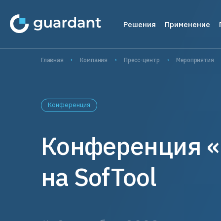
Решения
Применение
Лицензирование 
Медиц
Главная
Компания
Пресс-центр
Мероприятия
Десктопное и 
1С-кон
1С-конфигурац
Систе
Конференция
IoT и оборудо
Автома
Конференция «
Мобильные пр
Систем
проек
Защита ПО от ре
на SofTool
Защита
Защита встраива
систем
Управление прод