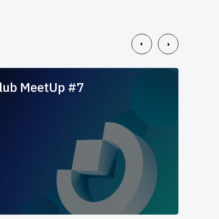
lub MeetUp #7
Off
Пе