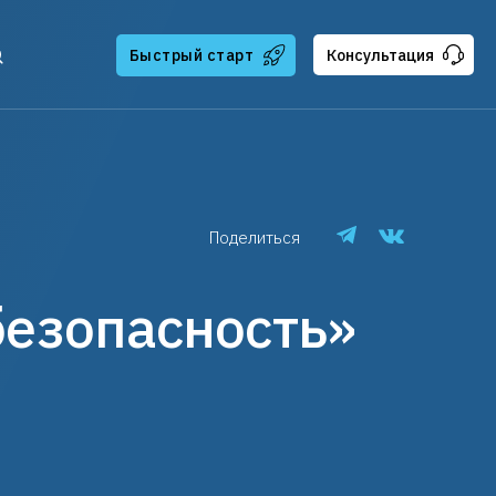
Быстрый старт
Консультация
тчикам
ателям
ская поддержка
Поделиться
езопасность»