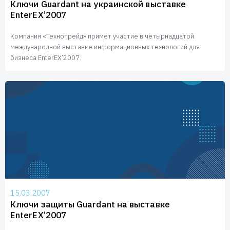
Пользователям
Ключи Guardant на украинской выставке
EnterEX’2007
Пресс-центр
Техническая поддержка
Новости
Компания «Технотрейд» примет участие в четырнадцатой
международной выставке информационных технологий для
Мероприятия
бизнеса EnterEX’2007.
Экспертиза
Пресс-кит
15.03.2007
Ключи защиты Guardant на выставке
EnterEX’2007