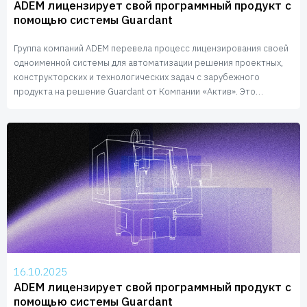
Пользователям
ADEM лицензирует свой программный продукт с
помощью системы Guardant
Пресс-центр
Техническая поддержка
Новости
Группа компаний ADEM перевела процесс лицензирования своей
одноименной системы для автоматизации решения проектных,
Мероприятия
конструкторских и технологических задач с зарубежного
Экспертиза
продукта на решение Guardant от Компании «Актив». Это
Пресс-кит
позволило разработчику гибко управлять конфигурациями
своего ПО, надежно защитить его от незаконного копирования,
а также предоставлять лицензии в соответствии с требованиями
импортозамещения.
16.10.2025
ADEM лицензирует свой программный продукт с
помощью системы Guardant