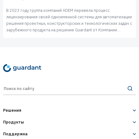
В 2023 году группа компаний ADEM перевела процесс
лицензирования своей одноименной системы для автоматизации
решения проектных, конструкторских и технологических задач с
зарубежного продукта на решение Guardant от Компании
«Актив». Это позволило разработчику гибко управлять
конфигурациями своего ПО, надежно защитить его от
незаконного копирования, а также предоставлять лицензии в
соответствии с требованиями импортозамещения.
Решения
Продукты
Лицензирование и защита ПО
Десктопное и серверное ПО
Поддержка
Guardant Sign