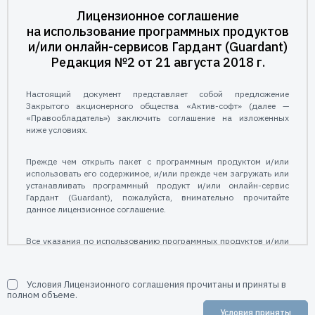
Пользователям
Лицензионное соглашение
Пресс-центр
на использование программных продуктов
Техническая поддержка
и/или онлайн-сервисов Гардант (Guardant)
Новости
Редакция №2 от 21 августа 2018 г.
Мероприятия
Экспертиза
Настоящий документ представляет собой предложение
Пресс-кит
Закрытого акционерного общества «Актив-софт» (далее —
«Правообладатель») заключить соглашение на изложенных
ниже условиях.
Прежде чем открыть пакет с программным продуктом и/или
использовать его содержимое, и/или прежде чем загружать или
устанавливать программный продукт и/или онлайн-сервис
Гардант (Guardant), пожалуйста, внимательно прочитайте
данное лицензионное соглашение.
Все указания по использованию программных продуктов и/или
онлайн-сервисов Гардант (Guardant), предоставляемые АО
«Актив-софт» подчиняются и будут подчиняться условиям,
содержащимся в настоящем лицензионном соглашении.
Условия Лицензионного соглашения прочитаны и приняты в
полном объеме.
1. Общие положения
Условия приняты