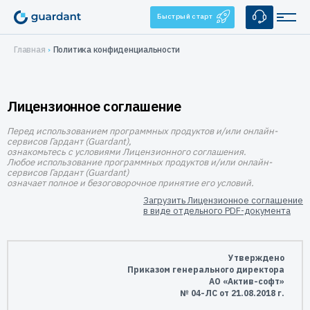
Быстрый старт
Главная
Политика конфиденциальности
Решения
Лицензионное соглашение
Лицензирование и защита ПО
Применение
Десктопное и серверное ПО
Перед использованием программных продуктов и/или онлайн-
Медицинское оборудование
Продукты
сервисов Гардант (Guardant),
1С-конфигурации
ознакомьтесь с условиями Лицензионного соглашения.
1С-конфигурации
IoT и оборудование
Любое использование программных продуктов и/или онлайн-
Аппаратные ключи
Услуги
сервисов Гардант (Guardant)
Мобильные приложения
означает полное и безоговорочное принятие его условий.
Guardant Sign
Системы видеонаблюдения
Брендирование
Защита ПО от реверс-инжиниринга
Купить
Загрузить Лицензионное соглашение
Guardant Code
в виде отдельного PDF-документа
Автоматизация торговли
Консалтинг
Guardant Chip
Цены и заказ
Защита встраиваемых систем
Компания
Программные ключи Guardant DL
Системы автоматизированного проектирования
Дилеры
Управление продажами ПО
О нас
Утверждено
Поддержка
Система управления лицензированием Guardant Station
Защита беспилотных и автономных систем (БАС)
Приказом генерального директора
АО «Актив-софт»
Контакты
Разработчикам
№ 04-ЛС от 21.08.2018 г.
Средство защиты от реверс-инжиниринга Guardant Armor
Реквизиты