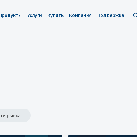
Продукты
Услуги
Купить
Компания
Поддержка
и защита ПО
инское оборудование
Аппаратные ключи
Брендирование
Цены и заказ
О нас
Разрабо
серверное ПО
фигурации
Guardant Sign
Консалтинг
Дилеры
Контакты
Пользов
ии
мы видеонаблюдения
Guardant Code
Реквизиты
Техниче
вание
тизация торговли
Guardant Chip
Пресс-центр
иложения
ы автоматизированного
Программные ключи Guardant DL
Новости
тирования
верс-инжиниринга
Система управления
Мероприятия
 беспилотных и автономных
лицензированием Guardant Station
емых систем
Экспертиза
 (БАС)
ти рынка
Средство защиты от реверс-
ажами ПО
Пресс-кит
инжиниринга Guardant Armor