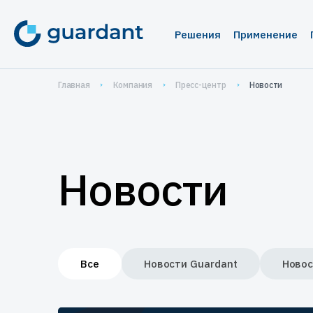
Решения
Применение
Лицензирование 
Медиц
Главная
Компания
Пресс-центр
Новости
Десктопное и 
1С-кон
1С-конфигурац
Систе
IoT и оборудо
Автома
Новости
Мобильные пр
Систем
проек
Защита ПО от ре
Защита
Защита встраива
систем
Все
Новости Guardant
Новос
Управление прод