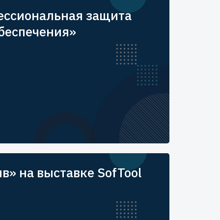
ессиональная защита
беспечения»
в» на выставке SofTool