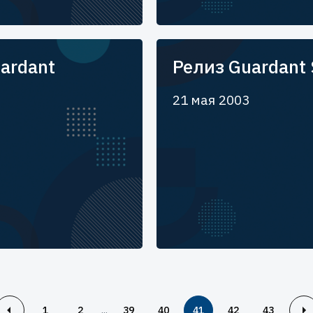
ardant
Релиз Guardant
21 мая 2003
...
1
2
39
40
41
42
43