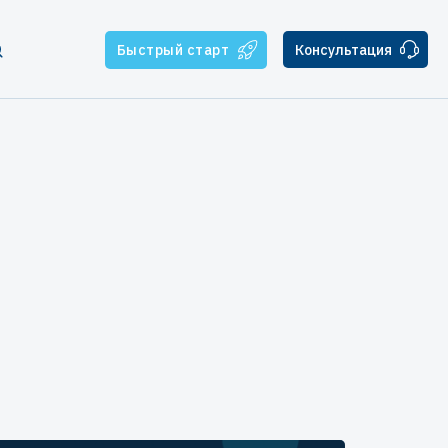
Быстрый старт
Консультация
тчикам
ателям
ская поддержка