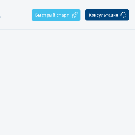
Быстрый старт
Консультация
тчикам
ателям
ская поддержка