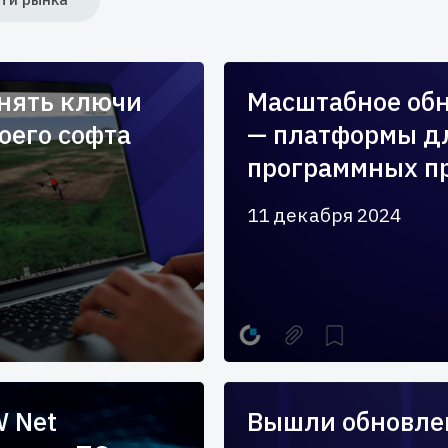
енять ключи
Масштабное обн
оего софта
— платформы д
программных п
11 декабря 2024
W Net
Вышли обновлен