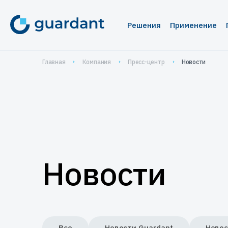
Решения
Применение
Лицензирование 
Медиц
Главная
Компания
Пресс-центр
Новости
Десктопное и 
1С-кон
1С-конфигурац
Систе
IoT и оборудо
Автома
Мобильные пр
Систем
проек
Новости
Защита ПО от ре
Защита
Защита встраива
систем
Управление прод
Все
Новости Guardant
Новос