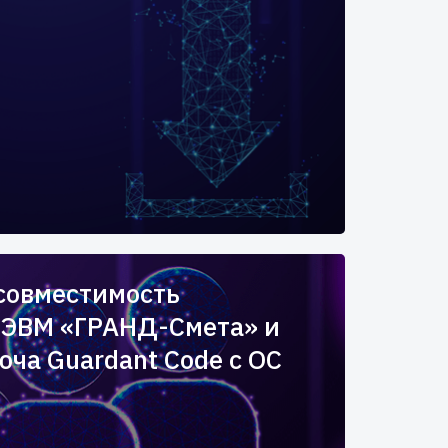
совместимость
 ЭВМ «ГРАНД-Смета» и
юча Guardant Code c ОС