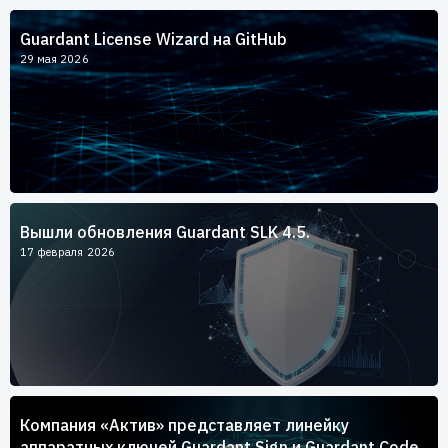
Пользователям
Guardant License Wizard на GitHub
Пресс-центр
Техническая поддержка
29 мая 2026
Новости
Мероприятия
Экспертиза
Пресс-кит
Вышли обновления Guardant SLK 4.5.
17 февраля 2026
Компания «Актив» представляет линейку
аппаратных ключей Guardant Sign и Guardant Code