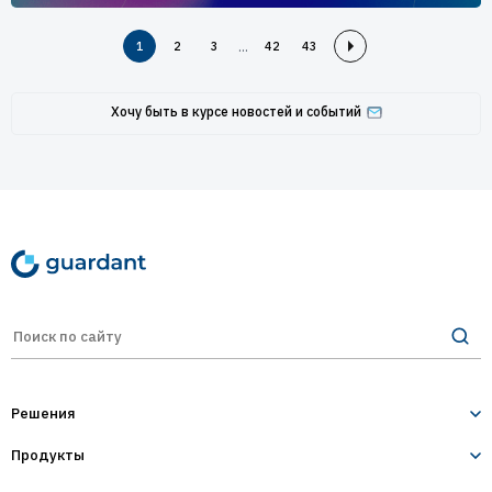
...
1
2
3
42
43
Хочу быть в курсе новостей и событий
Решения
Продукты
Лицензирование и защита ПО
Десктопное и серверное ПО