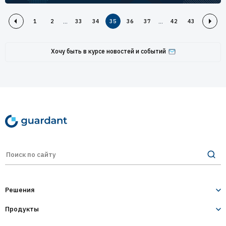
...
...
1
2
33
34
35
36
37
42
43
Хочу быть в курсе новостей и событий
Решения
Продукты
Лицензирование и защита ПО
Десктопное и серверное ПО