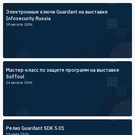
Пользователям
Электронные ключи Guardant на выставке
Пресс-центр
Техническая поддержка
Infosecurity Russia
Новости
28 августа 2006
Мероприятия
Экспертиза
Пресс-кит
Мастер-класс по защите программ на выставке
SofTool
14 августа 2006
Релиз Guardant SDK 5.01
19 июля 2006