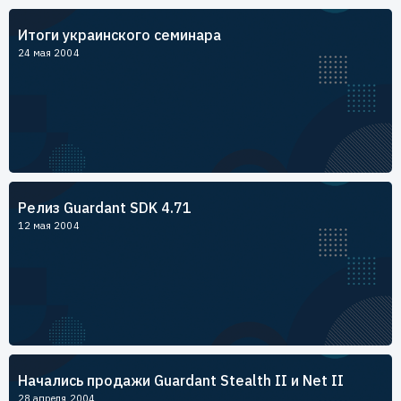
Пользователям
Итоги украинского семинара
Пресс-центр
Техническая поддержка
24 мая 2004
Новости
Мероприятия
Экспертиза
Пресс-кит
Релиз Guardant SDK 4.71
12 мая 2004
Начались продажи Guardant Stealth II и Net II
28 апреля 2004