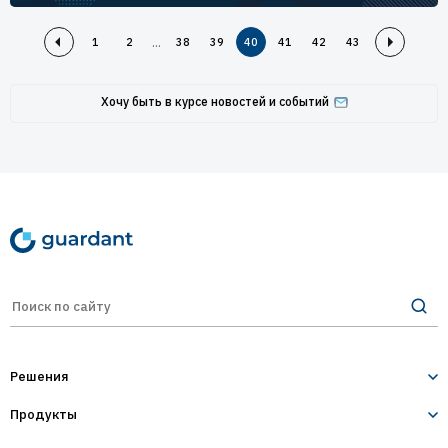
...
1
2
38
39
40
41
42
43
Хочу быть в курсе новостей и событий
Решения
Продукты
Лицензирование и защита ПО
Десктопное и серверное ПО