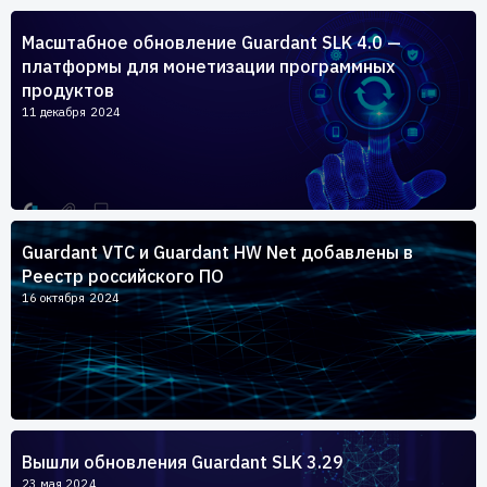
Пользователям
Масштабное обновление Guardant SLK 4.0 —
Пресс-центр
Техническая поддержка
платформы для монетизации программных
Новости
продуктов
Мероприятия
11 декабря 2024
Экспертиза
Пресс-кит
Guardant VTC и Guardant HW Net добавлены в
Реестр российского ПО
16 октября 2024
Вышли обновления Guardant SLK 3.29
23 мая 2024