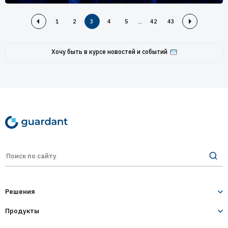
...
1
2
3
4
5
42
43
Хочу быть в курсе новостей и событий
Решения
Продукты
Лицензирование и защита ПО
Десктопное и серверное ПО