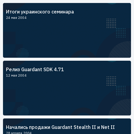
Пользователям
Итоги украинского семинара
Пресс-центр
Техническая поддержка
24 мая 2004
Новости
Мероприятия
Экспертиза
Пресс-кит
Релиз Guardant SDK 4.71
12 мая 2004
Начались продажи Guardant Stealth II и Net II
28 апреля 2004