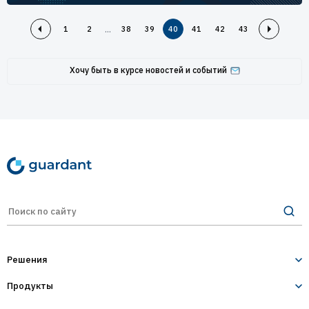
...
1
2
38
39
40
41
42
43
Хочу быть в курсе новостей и событий
Решения
Продукты
Лицензирование и защита ПО
Десктопное и серверное ПО