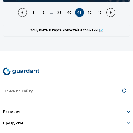
...
1
2
39
40
41
42
43
Хочу быть в курсе новостей и событий
Решения
Продукты
Лицензирование и защита ПО
Десктопное и серверное ПО