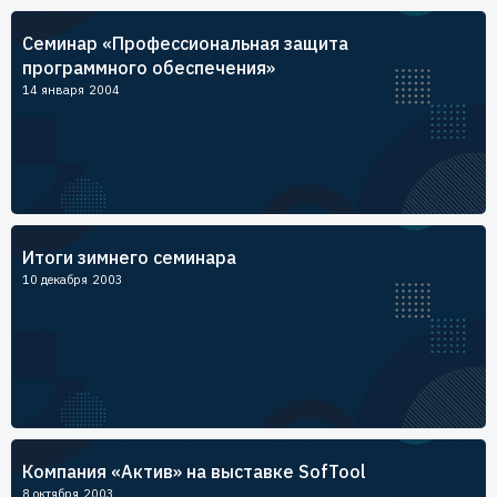
Пользователям
Cеминар «Профессиональная защита
Пресс-центр
Техническая поддержка
программного обеспечения»
Новости
14 января 2004
Мероприятия
Экспертиза
Пресс-кит
Итоги зимнего семинара
10 декабря 2003
Компания «Актив» на выставке SofTool
8 октября 2003