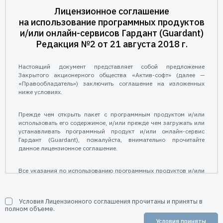
Пользователям
Лицензионное соглашение
Пресс-центр
на использование программных продуктов
Техническая поддержка
и/или онлайн-сервисов Гардант (Guardant)
Новости
Редакция №2 от 21 августа 2018 г.
Мероприятия
Экспертиза
Настоящий документ представляет собой предложение
Пресс-кит
Закрытого акционерного общества «Актив-софт» (далее —
«Правообладатель») заключить соглашение на изложенных
ниже условиях.
Прежде чем открыть пакет с программным продуктом и/или
использовать его содержимое, и/или прежде чем загружать или
устанавливать программный продукт и/или онлайн-сервис
Гардант (Guardant), пожалуйста, внимательно прочитайте
данное лицензионное соглашение.
Все указания по использованию программных продуктов и/или
онлайн-сервисов Гардант (Guardant), предоставляемые АО
«Актив-софт» подчиняются и будут подчиняться условиям,
содержащимся в настоящем лицензионном соглашении.
Условия Лицензионного соглашения прочитаны и приняты в
полном объеме.
1. Общие положения
Условия приняты