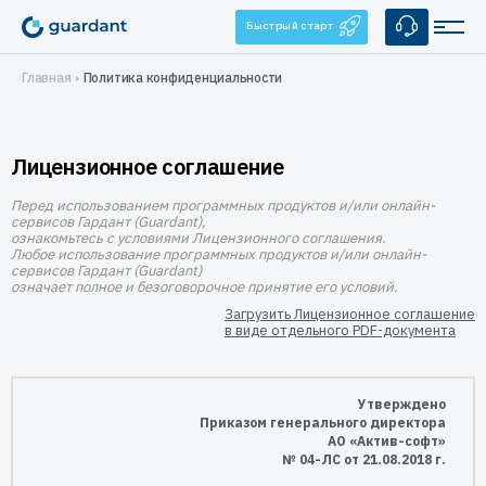
Быстрый старт
Главная
Политика конфиденциальности
Решения
Лицензионное соглашение
Лицензирование и защита ПО
Применение
Десктопное и серверное ПО
Перед использованием программных продуктов и/или онлайн-
Медицинское оборудование
Продукты
сервисов Гардант (Guardant),
1С-конфигурации
ознакомьтесь с условиями Лицензионного соглашения.
1С-конфигурации
IoT и оборудование
Любое использование программных продуктов и/или онлайн-
Аппаратные ключи
Услуги
сервисов Гардант (Guardant)
Мобильные приложения
означает полное и безоговорочное принятие его условий.
Guardant Sign
Системы видеонаблюдения
Брендирование
Защита ПО от реверс-инжиниринга
Купить
Загрузить Лицензионное соглашение
Guardant Code
в виде отдельного PDF-документа
Автоматизация торговли
Консалтинг
Guardant Chip
Цены и заказ
Защита встраиваемых систем
Компания
Программные ключи Guardant DL
Системы автоматизированного проектирования
Дилеры
Управление продажами ПО
О нас
Утверждено
Поддержка
Система управления лицензированием Guardant Station
Защита беспилотных и автономных систем (БАС)
Приказом генерального директора
АО «Актив-софт»
Контакты
Разработчикам
№ 04-ЛС от 21.08.2018 г.
Средство защиты от реверс-инжиниринга Guardant Armor
Реквизиты