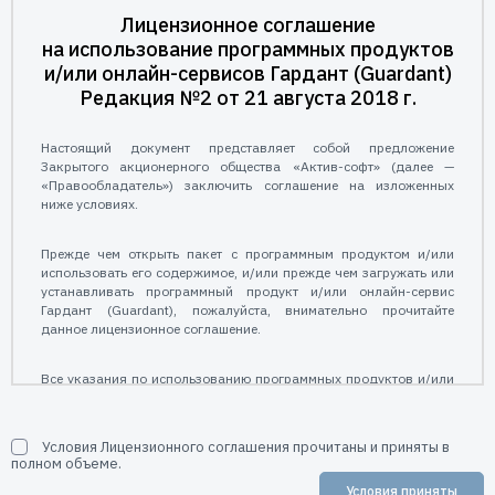
Пользователям
Лицензионное соглашение
Пресс-центр
на использование программных продуктов
Техническая поддержка
и/или онлайн-сервисов Гардант (Guardant)
Новости
Редакция №2 от 21 августа 2018 г.
Мероприятия
Экспертиза
Настоящий документ представляет собой предложение
Пресс-кит
Закрытого акционерного общества «Актив-софт» (далее —
«Правообладатель») заключить соглашение на изложенных
ниже условиях.
Прежде чем открыть пакет с программным продуктом и/или
использовать его содержимое, и/или прежде чем загружать или
устанавливать программный продукт и/или онлайн-сервис
Гардант (Guardant), пожалуйста, внимательно прочитайте
данное лицензионное соглашение.
Все указания по использованию программных продуктов и/или
онлайн-сервисов Гардант (Guardant), предоставляемые АО
«Актив-софт» подчиняются и будут подчиняться условиям,
содержащимся в настоящем лицензионном соглашении.
Условия Лицензионного соглашения прочитаны и приняты в
полном объеме.
1. Общие положения
Условия приняты