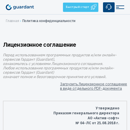
Быстрый старт
Главная
Политика конфиденциальности
Решения
Лицензионное соглашение
Лицензирование и защита ПО
Применение
Десктопное и серверное ПО
Перед использованием программных продуктов и/или онлайн-
Медицинское оборудование
Продукты
сервисов Гардант (Guardant),
1С-конфигурации
ознакомьтесь с условиями Лицензионного соглашения.
1С-конфигурации
IoT и оборудование
Любое использование программных продуктов и/или онлайн-
Аппаратные ключи
Услуги
сервисов Гардант (Guardant)
Мобильные приложения
означает полное и безоговорочное принятие его условий.
Guardant Sign
Системы видеонаблюдения
Брендирование
Защита ПО от реверс-инжиниринга
Купить
Загрузить Лицензионное соглашение
Guardant Code
в виде отдельного PDF-документа
Автоматизация торговли
Консалтинг
Guardant Chip
Цены и заказ
Защита встраиваемых систем
Компания
Программные ключи Guardant DL
Системы автоматизированного проектирования
Дилеры
Управление продажами ПО
О нас
Утверждено
Поддержка
Система управления лицензированием Guardant Station
Защита беспилотных и автономных систем (БАС)
Приказом генерального директора
АО «Актив-софт»
Контакты
Разработчикам
№ 04-ЛС от 21.08.2018 г.
Средство защиты от реверс-инжиниринга Guardant Armor
Реквизиты